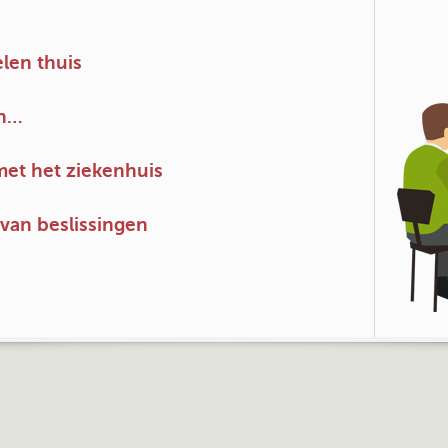
len thuis
an…
et het ziekenhuis
van beslissingen