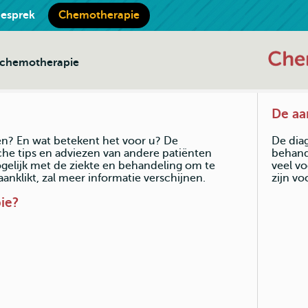
gesprek
Chemotherapie
j chemotherapie
De aa
ten? En wat betekent het voor u? De
De dia
che tips en adviezen van andere patiënten
behand
elijk met de ziekte en behandeling om te
veel v
nklikt, zal meer informatie verschijnen.
zijn v
ie?